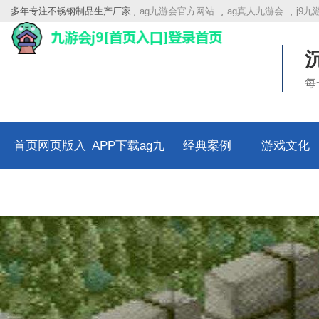
多年专注不锈钢制品生产厂家
ag九游会官方网站
ag真人九游会
j9
每
首页网页版入
APP下载ag九
经典案例
游戏文化
口
游会官方网站