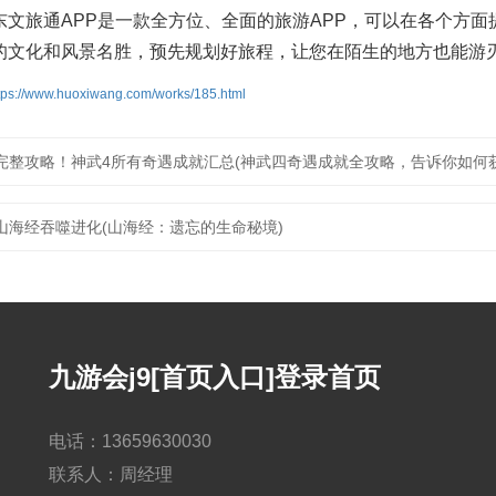
东文旅通APP是一款全方位、全面的旅游APP，可以在各个方面
的文化和风景名胜，预先规划好旅程，让您在陌生的地方也能游
tps://www.huoxiwang.com/works/185.html
完整攻略！神武4所有奇遇成就汇总(神武四奇遇成就全攻略，告诉你如何
山海经吞噬进化(山海经：遗忘的生命秘境)
九游会j9[首页入口]登录首页
电话：13659630030
联系人：周经理