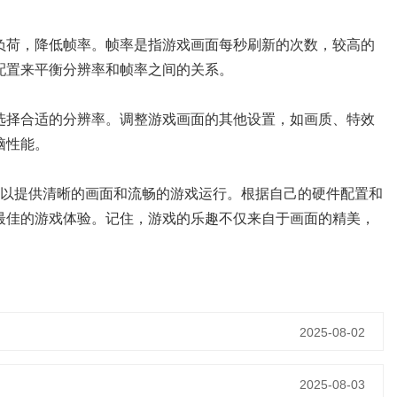
负荷，降低帧率。帧率是指游戏画面每秒刷新的次数，较高的
配置来平衡分辨率和帧率之间的关系。
选择合适的分辨率。调整游戏画面的其他设置，如画质、特效
脑性能。
可以提供清晰的画面和流畅的游戏运行。根据自己的硬件配置和
最佳的游戏体验。记住，游戏的乐趣不仅来自于画面的精美，
2025-08-02
2025-08-03