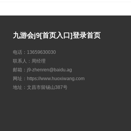
九游会j9[首页入口]登录首页
电话：13659630030
联系人：周经理
邮箱：j9-zhenren@baidu.ag
网址：https://www.huoxiwang.com
地址：文昌市留锡山387号