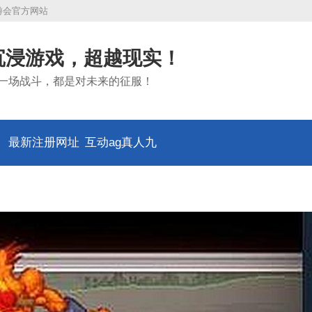
九游会官方网站
沉浸游戏，超越现实！
一场战斗，都是对未来的征服！
最新注册网址
互动ag真人九
游会