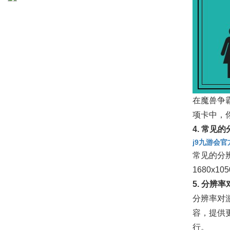
在魔兽争
项卡中，
4. 常见
j9九游会
常见的分辨
1680x
5. 分辨
分辨率对
容，提供
行。