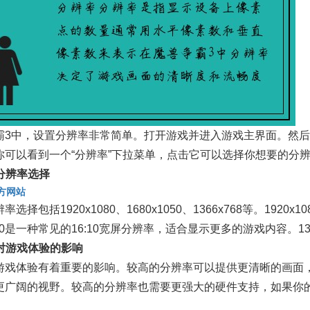
霸3中，设置分辨率非常简单。打开游戏并进入游戏主界面。然后，
你可以看到一个“分辨率”下拉菜单，点击它可以选择你想要的分
的分辨率选择
官方网站
率选择包括1920x1080、1680x1050、1366x768等。1
1050是一种常见的16:10宽屏分辨率，适合显示更多的游戏内容。
率对游戏体验的影响
游戏体验有着重要的影响。较高的分辨率可以提供更清晰的画面
更广阔的视野。较高的分辨率也需要更强大的硬件支持，如果你