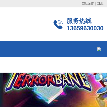
网站地图
|
XML
服务热线
13659630030