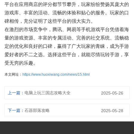
平台在应用商店的评分都节节攀升，玩家纷纷赞扬其庞大的
游戏库、丰富的活动、流畅的体验和贴心的服务。玩家的口
碑相传，充分证明了这些平台的强大实力。
在激烈的市场竞争中，腾讯、网易等手机游戏平台凭借着海
量的游戏资源、丰富的专属活动、完善的社交系统、流畅稳
定的优化和良好的口碑，赢得了广大玩家的青睐，成为手游
爱好者的不二之选。选择这些平台，就能尽情玩转手游，享
受无穷的乐趣。
本文网址：
https://www.huoxiwang.com/news/15.html
上一篇：
电脑上玩三国志攻略大全
2025-05-26
下一篇：
石器部落攻略
2025-05-28