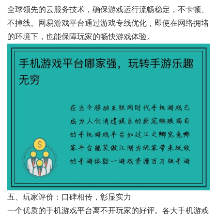
全球领先的云服务技术，确保游戏运行流畅稳定，不卡顿、
不掉线。网易游戏平台通过游戏专线优化，即使在网络拥堵
的环境下，也能保障玩家的畅快游戏体验。
五、玩家评价：口碑相传，彰显实力
一个优质的手机游戏平台离不开玩家的好评。各大手机游戏