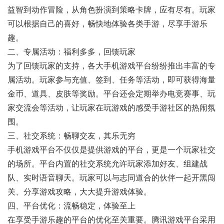
益智到动作冒险，从角色扮演到策略卡牌，应有尽有。玩家
可以根据自己的喜好，畅快地体验各类手游，尽享手游乐
趣。
二、专属活动：福利多多，回馈玩家
为了回馈玩家的支持，各大手机游戏平台纷纷推出丰富的专
属活动。玩家参与充值、签到、任务等活动，即可获得海量
金币、道具、皮肤等奖励。平台还会定期举办电竞赛事、玩
家交流会等活动，让玩家在玩游戏的感受手游社区的热闹氛
围。
三、社交系统：畅聊交友，其乐无穷
手机游戏平台不仅仅是提供游戏的平台，更是一个玩家社交
的场所。平台内置的社交系统允许玩家添加好友、组建战
队、实时语音聊天。玩家可以与志同道合的伙伴一起开黑闯
关、分享游戏攻略，大大提升游戏体验。
四、平台优化：流畅稳定，体验至上
在享受手游乐趣的平台的优化至关重要。腾讯游戏平台采用