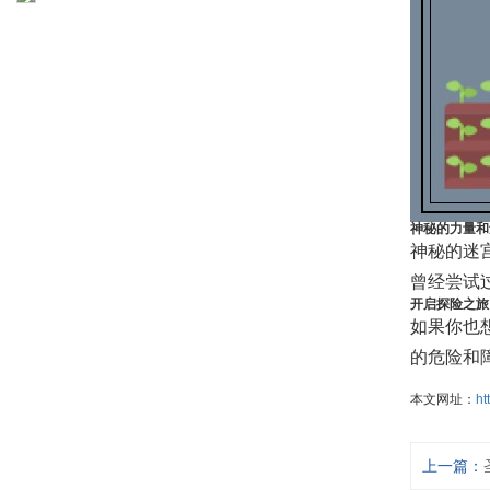
神秘的力量和
神秘的迷
曾经尝试
开启探险之旅
如果你也
的危险和
本文网址：
ht
上一篇：