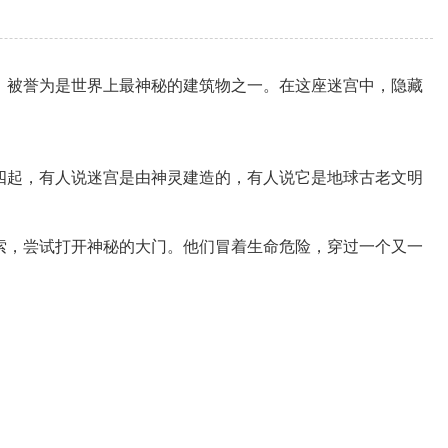
，被誉为是世界上最神秘的建筑物之一。在这座迷宫中，隐藏
四起，有人说迷宫是由神灵建造的，有人说它是地球古老文明
索，尝试打开神秘的大门。他们冒着生命危险，穿过一个又一