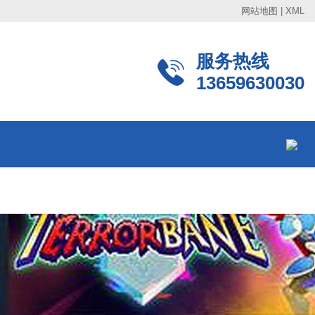
网站地图
|
XML
服务热线
13659630030