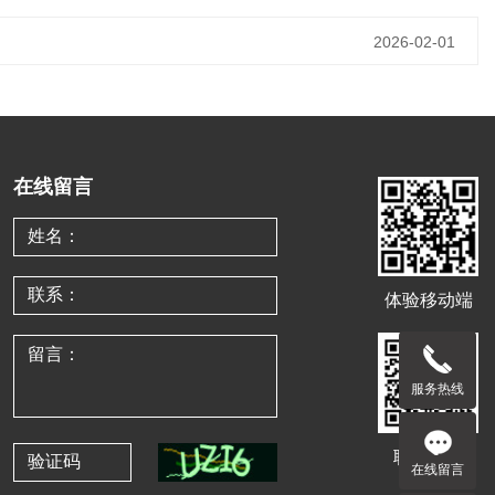
2026-02-01
在线留言
体验移动端
服务热线
联系客服
在线留言