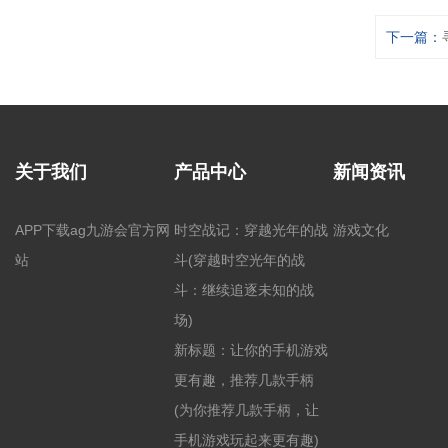
下一篇：
关于我们
产品中心
新闻资讯
APP下载ag九游会官方网
时空战记：穿越光年的战
游戏文化
站
斗(穿越时空光年的战
斗：继续追逐未知的战
场)
新标题：让你的手机游戏
更有趣，推荐几款手柄
(为你推荐几款手柄，让
手机游戏玩起来更有趣)