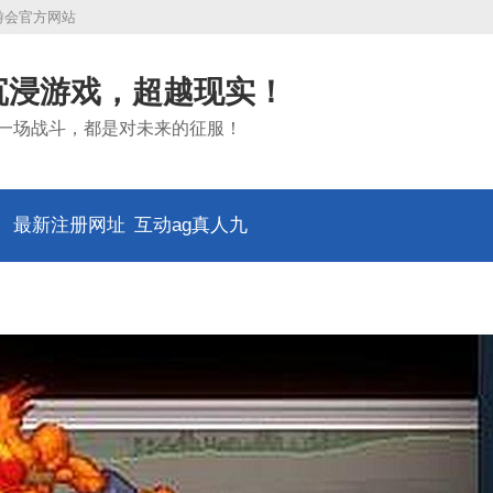
九游会官方网站
沉浸游戏，超越现实！
一场战斗，都是对未来的征服！
最新注册网址
互动ag真人九
游会