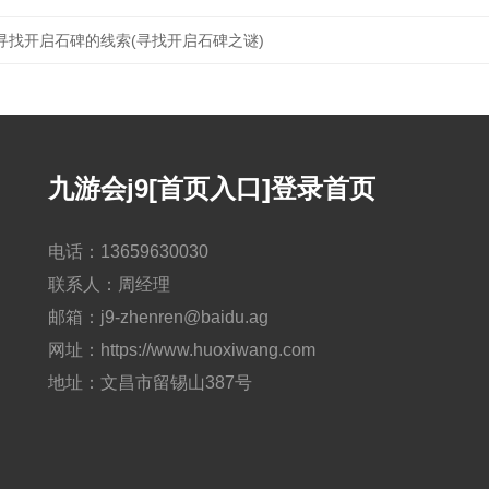
寻找开启石碑的线索(寻找开启石碑之谜)
九游会j9[首页入口]登录首页
电话：13659630030
联系人：周经理
邮箱：j9-zhenren@baidu.ag
网址：https://www.huoxiwang.com
地址：文昌市留锡山387号