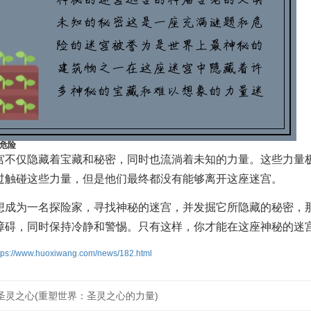
危险
宫不仅隐藏着宝藏和秘密，同时也流淌着未知的力量。这些力量
过触碰这些力量，但是他们最终都没有能够离开这座迷宫。
想成为一名探险家，寻找神秘的迷宫，并发掘它所隐藏的秘密，
障碍，同时保持冷静和警惕。只有这样，你才能在这座神秘的迷
tps://www.huoxiwang.com/news/182.html
圣灵之心(重塑世界：圣灵之心的力量)