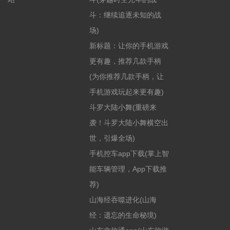
斗：继续追逐未知的战
场)
新标题：让你的手机游戏
更有趣，推荐几款手柄
(为你推荐几款手柄，让
手机游戏玩起来更有趣)
斗罗大陆小舞(重磅来
袭！斗罗大陆小舞横空出
世，引爆全场)
手机控车app下载(掌上智
能车辆管理，App下载推
荐)
山海经吞噬进化(山海
经：遗忘的生命秘境)