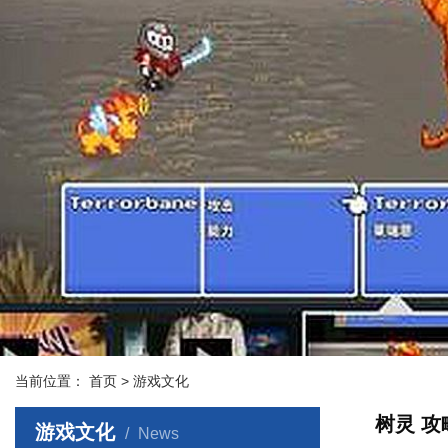
当前位置：
首页
> 游戏文化
树灵 攻
游戏文化
News