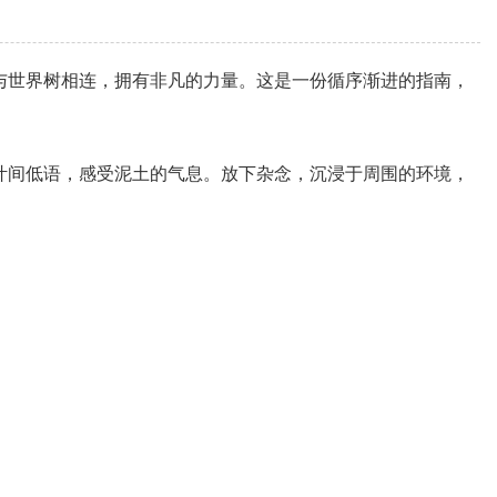
与世界树相连，拥有非凡的力量。这是一份循序渐进的指南，
叶间低语，感受泥土的气息。放下杂念，沉浸于周围的环境，