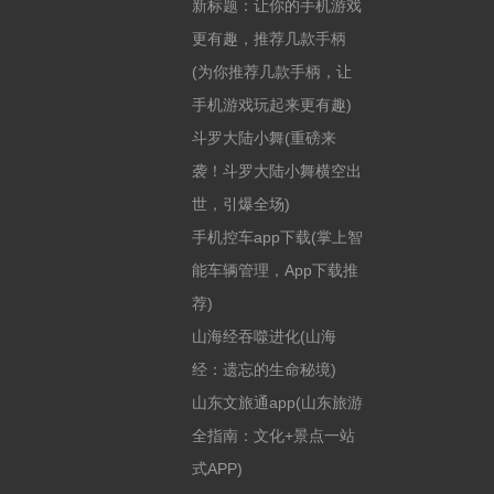
新标题：让你的手机游戏
更有趣，推荐几款手柄
(为你推荐几款手柄，让
手机游戏玩起来更有趣)
斗罗大陆小舞(重磅来
袭！斗罗大陆小舞横空出
世，引爆全场)
手机控车app下载(掌上智
能车辆管理，App下载推
荐)
山海经吞噬进化(山海
经：遗忘的生命秘境)
山东文旅通app(山东旅游
全指南：文化+景点一站
式APP)