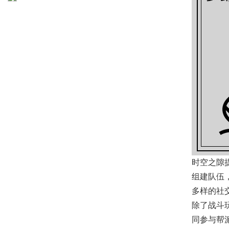
时空之隙
组建队伍
多样的社
除了战斗
同参与帮