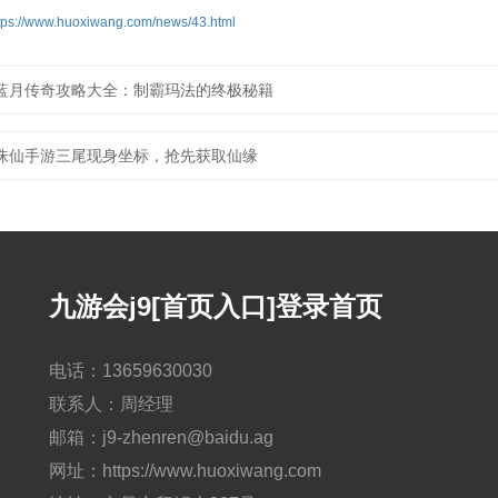
tps://www.huoxiwang.com/news/43.html
蓝月传奇攻略大全：制霸玛法的终极秘籍
诛仙手游三尾现身坐标，抢先获取仙缘
九游会j9[首页入口]登录首页
电话：13659630030
联系人：周经理
邮箱：j9-zhenren@baidu.ag
网址：https://www.huoxiwang.com