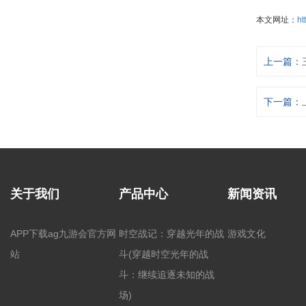
本文网址：
ht
上一篇：
下一篇：
关于我们
产品中心
新闻资讯
APP下载ag九游会官方网
时空战记：穿越光年的战
游戏文化
站
斗(穿越时空光年的战
斗：继续追逐未知的战
场)