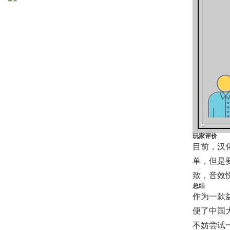
玩家评价
目前，汉
单，但是
致，音效
总结
作为一款
便了中国
不妨尝试