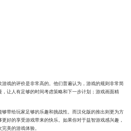
款游戏的评价是非常高的。他们普遍认为，游戏的规则非常简
慢，让人有足够的时间考虑策略和下一步计划；游戏画面精
能够带给玩家足够的乐趣和挑战性。而汉化版的推出则更为方
够更好的享受游戏带来的快乐。如果你对于益智游戏感兴趣，
次完美的游戏体验。