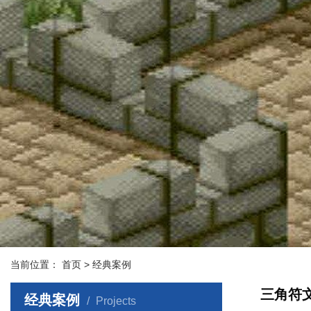
当前位置：
首页
> 经典案例
三角符
经典案例
Projects