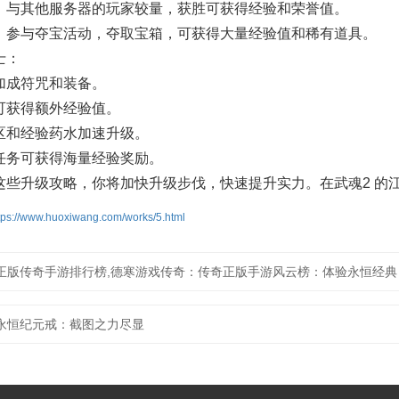
：与其他服务器的玩家较量，获胜可获得经验和荣誉值。
：参与夺宝活动，夺取宝箱，可获得大量经验值和稀有道具。
士：
加成符咒和装备。
可获得额外经验值。
区和经验药水加速升级。
任务可获得海量经验奖励。
这些升级攻略，你将加快升级步伐，快速提升实力。在武魂2 的
tps://www.huoxiwang.com/works/5.html
正版传奇手游排行榜,德寒游戏传奇：传奇正版手游风云榜：体验永恒经典
永恒纪元戒：截图之力尽显