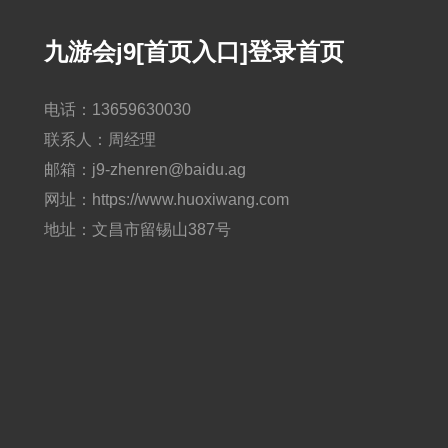
九游会j9[首页入口]登录首页
电话：13659630030
联系人：周经理
邮箱：j9-zhenren@baidu.ag
网址：https://www.huoxiwang.com
地址：文昌市留锡山387号