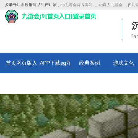
多年专注不锈钢制品生产厂家
ag九游会官方网站
ag真人九游会
j9
每
首页网页版入
APP下载ag九
经典案例
游戏文化
口
游会官方网站