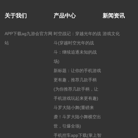
关于我们
产品中心
新闻资讯
APP下载ag九游会官方网
时空战记：穿越光年的战
游戏文化
站
斗(穿越时空光年的战
斗：继续追逐未知的战
场)
新标题：让你的手机游戏
更有趣，推荐几款手柄
(为你推荐几款手柄，让
手机游戏玩起来更有趣)
斗罗大陆小舞(重磅来
袭！斗罗大陆小舞横空出
世，引爆全场)
手机控车app下载(掌上智