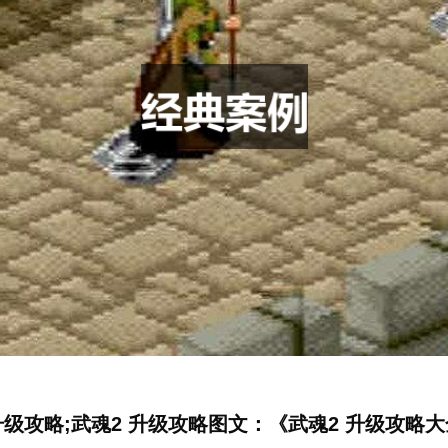
升级攻略;武魂2 升级攻略图文：《武魂2 升级攻