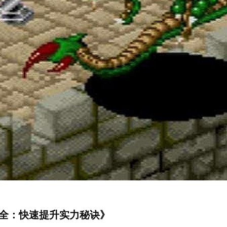
略大全：快速提升实力秘诀》