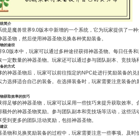
系统简介
系统是魔兽世界9.0版本中新增的一个系统，它为玩家提供了一
神器圣物，然后使用神器圣物兑换各种奖励装备。
圣物的途径
界9.0版本中，玩家可以通过多种途径获得神器圣物。每日任务
取一定数量的神器圣物。玩家还可以通过参与团队副本、竞技场
装备的方式
够的神器圣物后，玩家可以前往指定的NPC处进行奖励装备的兑
实力选择适合自己的装备。在选择装备时，玩家需要注意装备的
器圣物获取效率的技巧
获得足够的神器圣物，玩家可以采用一些技巧来提升获取效率。
得额外的神器圣物奖励。参与团队副本和竞技场等活动，这些活
享受到更多的团队活动奖励，包括神器圣物。
和建议
器圣物和兑换奖励装备的过程中，玩家需要注意一些事项。及时