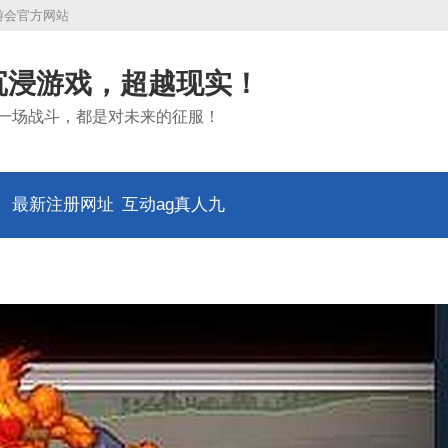
九游会官方网站
沉浸游戏，超越现实！
一场战斗，都是对未来的征服！
最新注册网址
互动ag真人九
游会