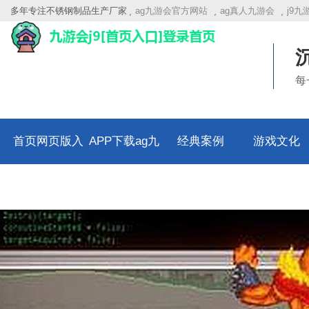
多年专注不锈钢制品生产厂家
ag九游会官方网站
ag真人九游会
j9
每
首页网页版入
APP下载ag九
经典案例
游戏文化
口
游会官方网站