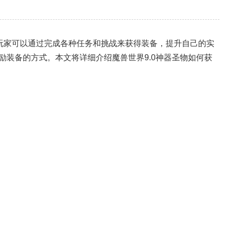
玩家可以通过完成各种任务和挑战来获得装备，提升自己的实
励装备的方式。本文将详细介绍魔兽世界9.0神器圣物如何获