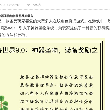
7-20 08:32:01
735次
0神器圣物如何获得奖励装备
是一款备受玩家喜爱的大型多人在线角色扮演游戏。在游戏中，
9.0版本中，引入了神器圣物系统，为玩家提供了一种新的获得奖
备的方法和技巧。