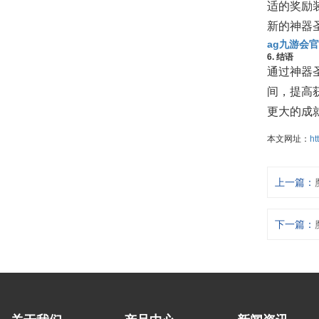
适的奖励
新的神器
ag九游会
6. 结语
通过神器
间，提高
更大的成
本文网址：
ht
上一篇：
下一篇：