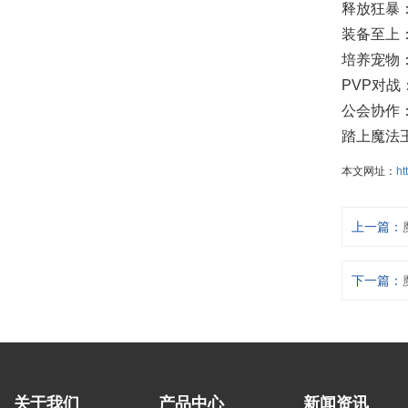
释放狂暴
装备至上
培养宠物
PVP对
公会协作
踏上魔法
本文网址：
ht
上一篇：
下一篇：
关于我们
产品中心
新闻资讯