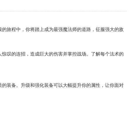
般的旅程中，你将踏上成为最强魔法师的道路，征服强大的敌
人惊叹的连招，造成巨大的伤害并掌控战场。了解每个法术的
质的装备。升级和强化装备可以大幅提升你的属性，让你面对