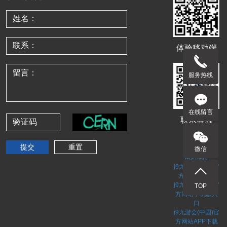
体验移动端
服务热线
在线留言
联系客服
网站地图
网站地图
微信
网站地图
j9九游会(中国)官
方网站网页版
j9九游会(中国)官
TOP
方网站手机版入
口
j9九游会(中国)官
方网站APP下载