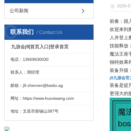
2025-0
公司新闻
前奏：踏
C
欢迎来到
联系我们
Contact Us
人并登上
技能释放
九游会j9[首页入口]登录首页
魔法王座
电话：13659630030
独特效果
装备升级
联系人：周经理
j9九游会
装备是提
邮箱：j9-zhenren@baidu.ag
更强大的
网址：https://www.huoxiwang.com
地址：文昌市留锡山387号