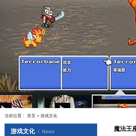
当前位置：
首页
> 游戏文化
魔法王
游戏文化
News