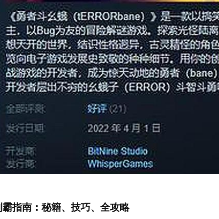
制霸指南：秘籍、技巧、全攻略