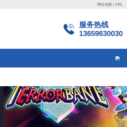
网站地图
|
XML
服务热线
13659630030